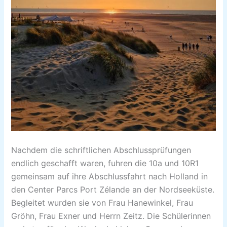
Nachdem die schriftlichen Abschlussprüfungen
endlich geschafft waren, fuhren die 10a und 10R1
gemeinsam auf ihre Abschlussfahrt nach Holland in
den Center Parcs Port Zélande an der Nordseeküste.
Begleitet wurden sie von Frau Hanewinkel, Frau
Gröhn, Frau Exner und Herrn Zeitz. Die Schülerinnen