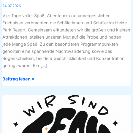
24.07.2026
Vier Tage voller Spaß, Abenteuer und unvergesslicher
Erlebnisse verbrachten die Schülerinnen und Schüler im Heide
Park Resort. Gemeinsam erkundeten wir die großen und kleinen
Attraktionen, stellten unseren Mut auf die Probe und hatten
jede Menge Spaß. Zu den besonderen Programmpunkten
gehörten eine spannende Nachtwanderung sowie das
Bogenschießen, bei dem Geschicklichkeit und Konzentration
gefragt waren. Ein […]
Beitrag lesen »
5.
Klassen
der
Osteschule
bei