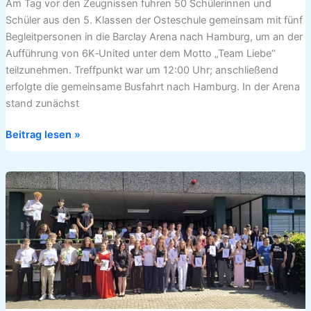
Am Tag vor den Zeugnissen fuhren 50 Schülerinnen und
Schüler aus den 5. Klassen der Osteschule gemeinsam mit fünf
Begleitpersonen in die Barclay Arena nach Hamburg, um an der
Aufführung von 6K‑United unter dem Motto „Team Liebe“
teilzunehmen. Treffpunkt war um 12:00 Uhr; anschließend
erfolgte die gemeinsame Busfahrt nach Hamburg. In der Arena
stand zunächst
Beitrag lesen »
Feierliche
Entlassung:
Abschlussschüler
der
Osteschule
ziehen
in
die