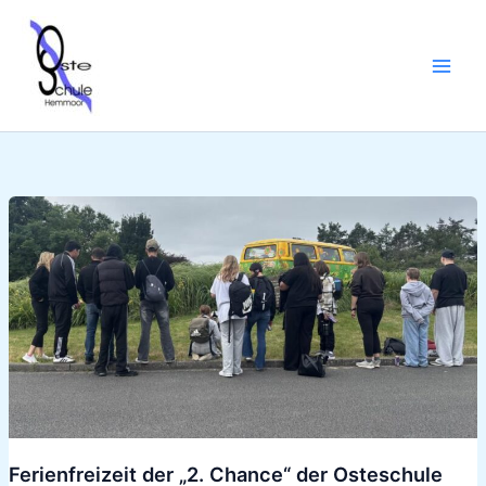
Zum
Inhalt
springen
Ferienfreizeit
der
„2.
Chance“
der
Osteschule
Ferienfreizeit der „2. Chance“ der Osteschule