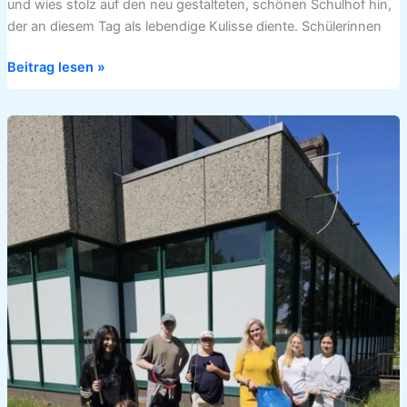
und wies stolz auf den neu gestalteten, schönen Schulhof hin,
der an diesem Tag als lebendige Kulisse diente. Schülerinnen
Beitrag lesen »
Kleine
Helden
–
große
Wirkung:
Projektwoche
der
6b