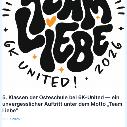
6K‑United
—
ein
unvergesslicher
Auftritt
unter
dem
Motto
„Team
Liebe“
5. Klassen der Osteschule bei 6K‑United — ein
unvergesslicher Auftritt unter dem Motto „Team
Liebe“
23.07.2026