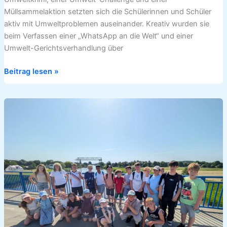
Müllsammelaktion setzten sich die Schülerinnen und Schüler
aktiv mit Umweltproblemen auseinander. Kreativ wurden sie
beim Verfassen einer „WhatsApp an die Welt“ und einer
Umwelt-Gerichtsverhandlung über
Beitrag lesen »
5R1
wandert
zur
Schwebefähre
nach
Osten