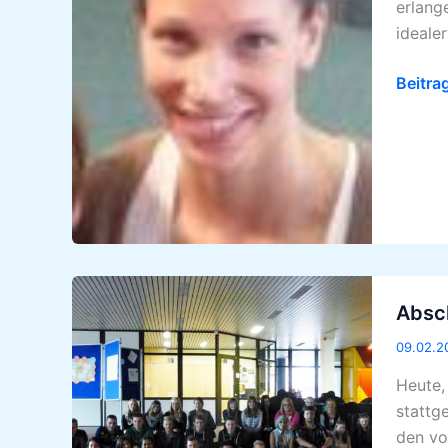
erlang
Patin
ideale
Beitra
Abschl
Absc
Schule
ohne
09.02.2
Rassi
Heute,
2013
stattg
den vo