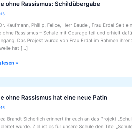
le ohne Rassismus: Schildübergabe
mus:
016
übergabe
r. Kaufmann, Phillip, Felice, Herr Baude , Frau Erdal Seit 
e ohne Rassismus – Schule mit Courage teil und erhielt dafür
ingang. Das Projekt wurde von Frau Erdal im Rahmen ihrer 
weile hat […]
g lesen »
e ohne Rassismus hat eine neue Patin
smus
016
ea Brandt Sicherlich erinnert ihr euch an das Projekt „Schu
geleitet wurde. Ziel ist es für unsere Schule den Titel „Sch