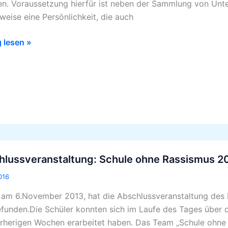
en. Voraussetzung hierfür ist neben der Sammlung von Unte
rweise eine Persönlichkeit, die auch
g lesen »
ussveranstaltung:
hlussveranstaltung: Schule ohne Rassismus 2
016
smus
 am 6.November 2013, hat die Abschlussveranstaltung des 
efunden.Die Schüler konnten sich im Laufe des Tages über d
rherigen Wochen erarbeitet haben. Das Team „Schule ohne