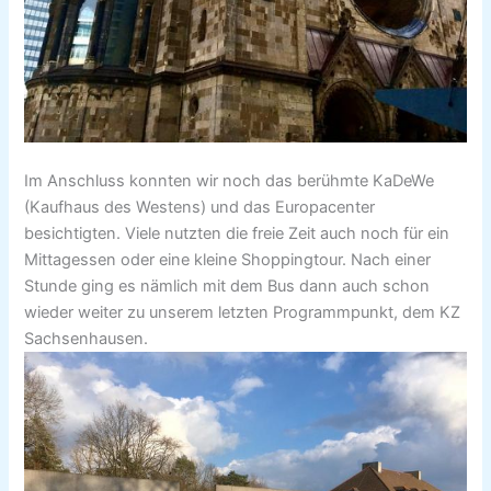
Im Anschluss konnten wir noch das berühmte KaDeWe
(Kaufhaus des Westens) und das Europacenter
besichtigten. Viele nutzten die freie Zeit auch noch für ein
Mittagessen oder eine kleine Shoppingtour. Nach einer
Stunde ging es nämlich mit dem Bus dann auch schon
wieder weiter zu unserem letzten Programmpunkt, dem KZ
Sachsenhausen.