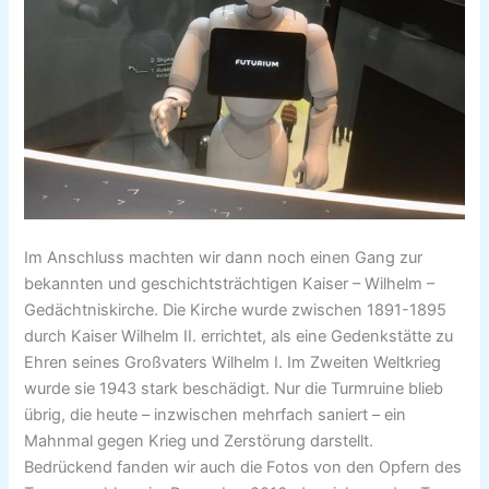
Im Anschluss machten wir dann noch einen Gang zur
bekannten und geschichtsträchtigen Kaiser – Wilhelm –
Gedächtniskirche. Die Kirche wurde zwischen 1891-1895
durch Kaiser Wilhelm II. errichtet, als eine Gedenkstätte zu
Ehren seines Großvaters Wilhelm I. Im Zweiten Weltkrieg
wurde sie 1943 stark beschädigt. Nur die Turmruine blieb
übrig, die heute – inzwischen mehrfach saniert – ein
Mahnmal gegen Krieg und Zerstörung darstellt.
Bedrückend fanden wir auch die Fotos von den Opfern des