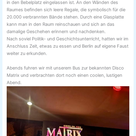
in den Bebelplatz eingelassen ist. An den Wänden des
Raumes befinden sich leere Regale, die symbolisch für die
20.000 verbrannten Bände stehen. Durch eine Glasplatte
kann man in den Raum reinschauen und sich an das
damalige Geschehen erinnern und nachdenken.
Nach soviel Politik- und Geschichtsunterricht, hatten wir im
Anschluss Zeit, etwas zu essen und Berlin auf eigene Faust
weiter zu erkunden.
Abends fuhren wir mit unserem Bus zur bekannten Disco
Matrix und verbrachten dort noch einen coolen, lustigen
Abend.