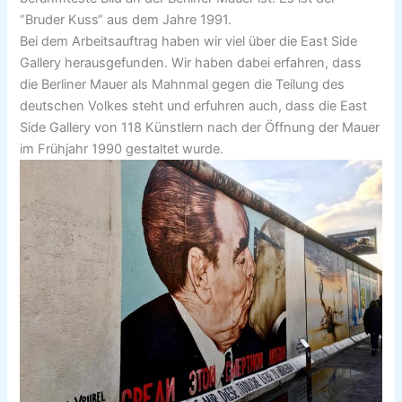
“Bruder Kuss“ aus dem Jahre 1991.
Bei dem Arbeitsauftrag haben wir viel über die East Side
Gallery herausgefunden. Wir haben dabei erfahren, dass
die Berliner Mauer als Mahnmal gegen die Teilung des
deutschen Volkes steht und erfuhren auch, dass die East
Side Gallery von 118 Künstlern nach der Öffnung der Mauer
im Frühjahr 1990 gestaltet wurde.