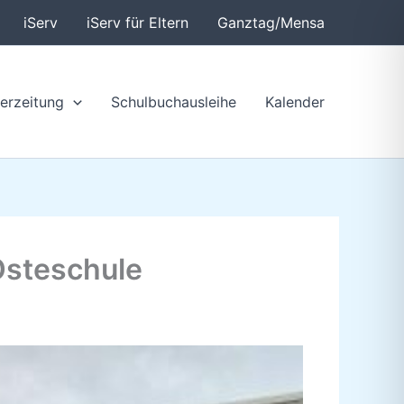
iServ
iServ für Eltern
Ganztag/Mensa
erzeitung
Schulbuchausleihe
Kalender
Osteschule