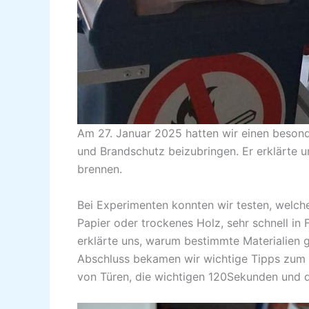
Am 27. Januar 2025 hatten wir einen beson
und Brandschutz beizubringen. Er erklärte u
brennen.
Bei Experimenten konnten wir testen, welche
Papier oder trockenes Holz, sehr schnell i
erklärte uns, warum bestimmte Materialien g
Abschluss bekamen wir wichtige Tipps zum ri
von Türen, die wichtigen 120Sekunden und d