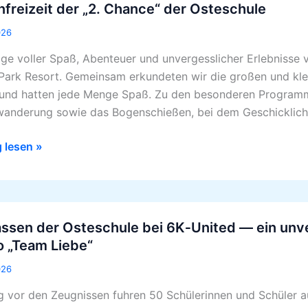
nfreizeit der „2. Chance“ der Osteschule
026
e“
age voller Spaß, Abenteuer und unvergesslicher Erlebnisse 
Park Resort. Gemeinsam erkundeten wir die großen und klein
hule
und hatten jede Menge Spaß. Zu den besonderen Program
anderung sowie das Bogenschießen, bei dem Geschicklichke
g lesen »
assen der Osteschule bei 6K‑United — ein unve
n
 „Team Liebe“
hule
026
 vor den Zeugnissen fuhren 50 Schülerinnen und Schüler a
ted