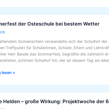
rfest
erfest der Osteschule bei bestem Wetter
hule
026
rahlendem Sonnenschein verwandelte sich der Schulhof der
m
ten Treffpunkt für Schülerinnen, Schüler, Eltern und Lehrkrä
eiter Herr Baude das Sommerfest, begrüßte die zahlreich e
stalteten, schönen Schulhof hin, der an diesem Tag als lebe
g lesen »
e Helden – große Wirkung: Projektwoche der 
n