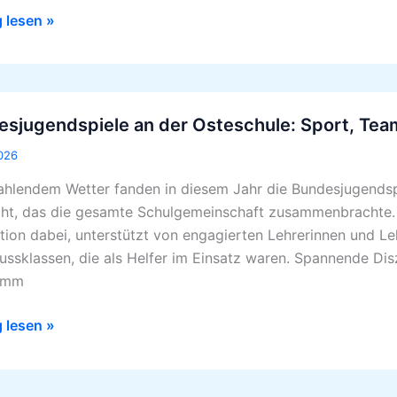
g lesen »
jugendspiele
esjugendspiele an der Osteschule: Sport, Te
026
hule:
rahlendem Wetter fanden in diesem Jahr die Bundesjugendspi
ght, das die gesamte Schulgemeinschaft zusammenbrachte. 
eist
tion dabei, unterstützt von engagierten Lehrerinnen und Le
ussklassen, die als Helfer im Einsatz waren. Spannende Di
nschein
amm
g lesen »