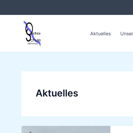
Zum
Inhalt
springen
Aktuelles
Unser
Aktuelles
Ferienf