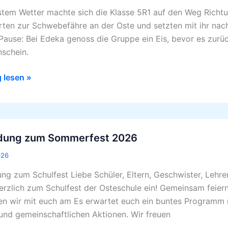
befähre
stem Wetter machte sich die Klasse 5R1 auf den Weg Richtu
ten zur Schwebefähre an der Oste und setzten mit ihr na
 Pause: Bei Edeka genoss die Gruppe ein Eis, bevor es zurüc
schein.
g lesen »
ung
adung zum Sommerfest 2026
rfest
026
ung zum Schulfest Liebe Schüler, Eltern, Geschwister, Lehre
erzlich zum Schulfest der Osteschule ein! Gemeinsam feier
n wir mit euch am Es erwartet euch ein buntes Programm m
und gemeinschaftlichen Aktionen. Wir freuen