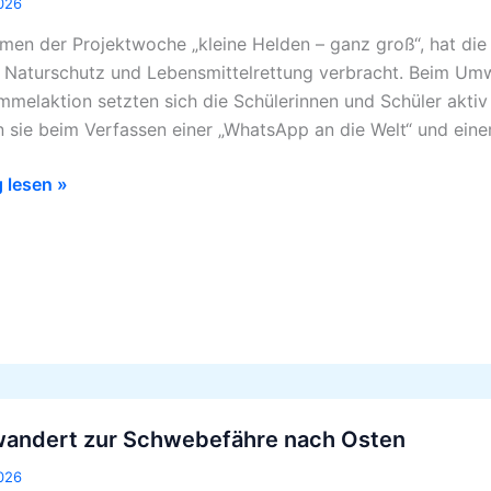
026
men der Projektwoche „kleine Helden – ganz groß“, hat di
g:
Naturschutz und Lebensmittelrettung verbracht. Beim Umwe
twoche
mmelaktion setzten sich die Schülerinnen und Schüler akti
 sie beim Verfassen einer „WhatsApp an die Welt“ und ein
g lesen »
wandert zur Schwebefähre nach Osten
rt
026