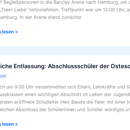
nf Begleitpersonen in die Barclay Arena nach Hamburg, um
„Team Liebe“ teilzunehmen. Treffpunkt war um 12:00 Uhr; 
amburg. In der Arena stand zunächst
esslicher
t
g lesen »
che
liche Entlassung: Abschlussschüler der Ostesc
sung:
ussschüler
026
ich um 9:30 Uhr versammelten sich Eltern, Lehrkräfte und G
hule
ussklassen einen wichtigen Abschnitt im Leben der Jugendl
nden eröffnete Schulleiter Herr Baude die Feier mit einer 
reichen Abschluss der Schülerinnen und Schüler würdigte u
t
g lesen »