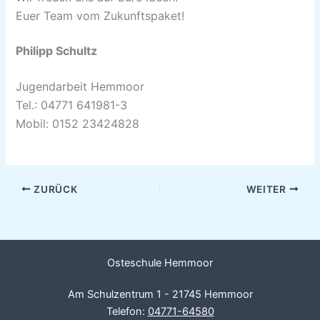
Euer Team vom Zukunftspaket!
Philipp Schultz
Jugendarbeit Hemmoor
Tel.: 04771 641981-3
Mobil: 0152 23424828
ZURÜCK
WEITER
Osteschule Hemmoor
Am Schulzentrum 1 - 21745 Hemmoor
Telefon:
04771-64580