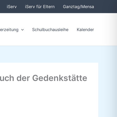
iServ
iServ für Eltern
Ganztag/Mensa
erzeitung
Schulbuchausleihe
Kalender
such der Gedenkstätte