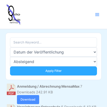
Zum
Inhalt
springen
Apply Filter
Anmeldung / Abrechnung MensaMax
7
Downloads
242.91 KB
Download