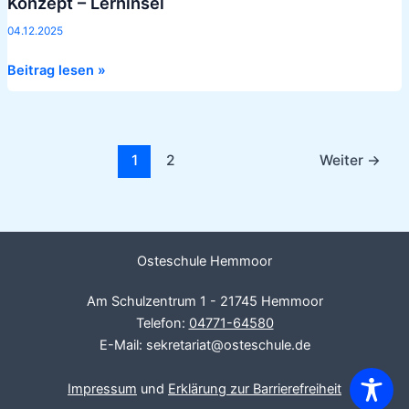
Konzept – Lerninsel
Konzept
–
04.12.2025
Lerninsel
Beitrag lesen »
1
2
Weiter
→
Osteschule Hemmoor
Am Schulzentrum 1 - 21745 Hemmoor
Telefon:
04771-64580
E-Mail: sekretariat@osteschule.de
Impressum
und
Erklärung zur Barrierefreiheit