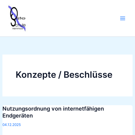
Zum
Inhalt
springen
Konzepte / Beschlüsse
Nutzungsordnung von internetfähigen
Nutzungsordnung
Endgeräten
von
internetfähigen
04.12.2025
Endgeräten