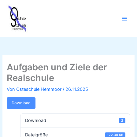
Zum
Inhalt
springen
Aufgaben und Ziele der
Realschule
Von
Osteschule Hemmoor
/
26.11.2025
Download
Download
2
Dateigröße
122.38 KB