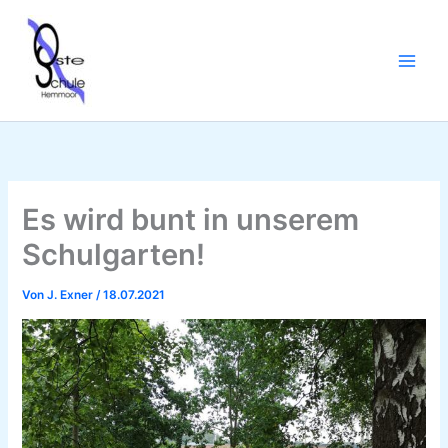
Zum
Inhalt
springen
Es wird bunt in unserem
Schulgarten!
Von
J. Exner
/
18.07.2021