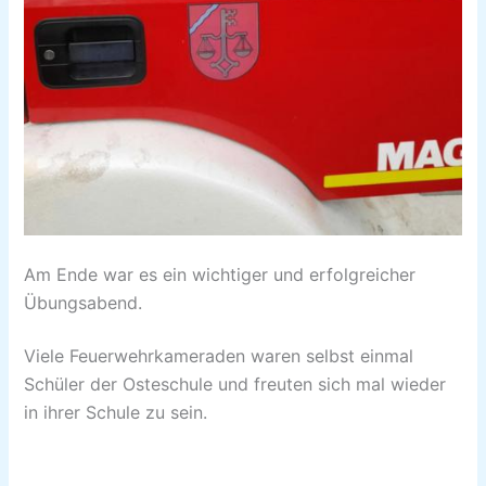
Am Ende war es ein wichtiger und erfolgreicher
Übungsabend.
Viele Feuerwehrkameraden waren selbst einmal
Schüler der Osteschule und freuten sich mal wieder
in ihrer Schule zu sein.