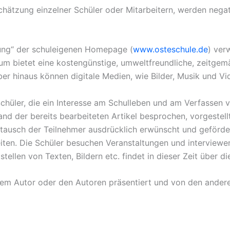
ätzung einzelner Schüler oder Mitarbeitern, werden negati
itung“ der schuleigenen Homepage (
www.osteschule.de
) ver
 bietet eine kostengünstige, umweltfreundliche, zeitgemäß
über hinaus können digitale Medien, wie Bilder, Musik und 
Schüler, die ein Interesse am Schulleben und am Verfassen
d der bereits bearbeiteten Artikel besprochen, vorgestellt
ustausch der Teilnehmer ausdrücklich erwünscht und geförde
beiten. Die Schüler besuchen Veranstaltungen und intervie
llen von Texten, Bildern etc. findet in dieser Zeit über die
n dem Autor oder den Autoren präsentiert und von den ande