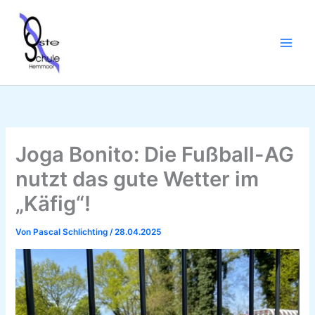
Zum
Inhalt
springen
Joga Bonito: Die Fußball-AG
nutzt das gute Wetter im
„Käfig“!
Von
Pascal Schlichting
/
28.04.2025