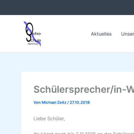
Zum
Inhalt
springen
Aktuelles
Unser
Schülersprecher/in-
Von
Michael Zeitz
/
27.10.2018
Liebe Schüler,
ihr könnt noch bis 2.11.2018 an der Schüle