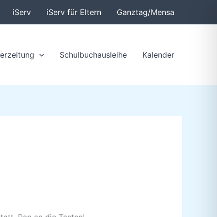
iServ
iServ für Eltern
Ganztag/Mensa
erzeitung
Schulbuchausleihe
Kalender
tatt. Ran an die Tasten!