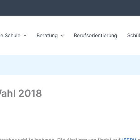
e Schule
Beratung
Berufsorientierung
Schül
Wahl 2018
rsprecherwahl teilnehmen. Die Abstimmung findet auf
ISERV
s