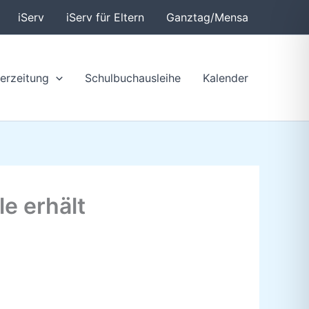
iServ
iServ für Eltern
Ganztag/Mensa
erzeitung
Schulbuchausleihe
Kalender
e erhält